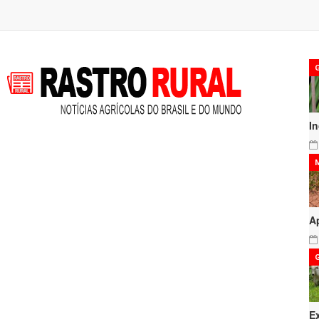
I
A
E