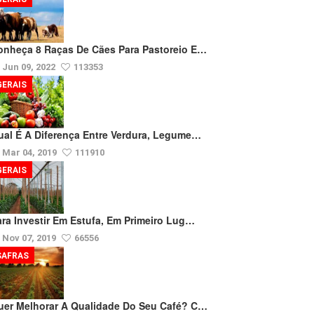
onheça 8 Raças De Cães Para Pastoreio E…
Jun 09, 2022
113353
GERAIS
ual É A Diferença Entre Verdura, Legume…
Mar 04, 2019
111910
GERAIS
ara Investir Em Estufa, Em Primeiro Lug…
Nov 07, 2019
66556
SAFRAS
uer Melhorar A Qualidade Do Seu Café? C…