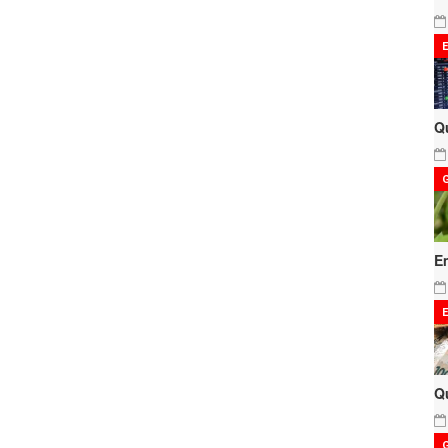
Q
E
Q