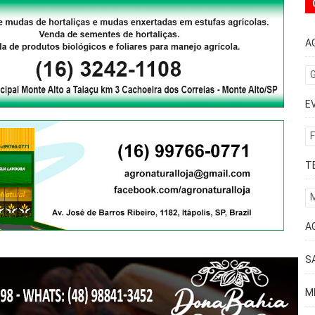
A
G
E
F
T
A
S
M