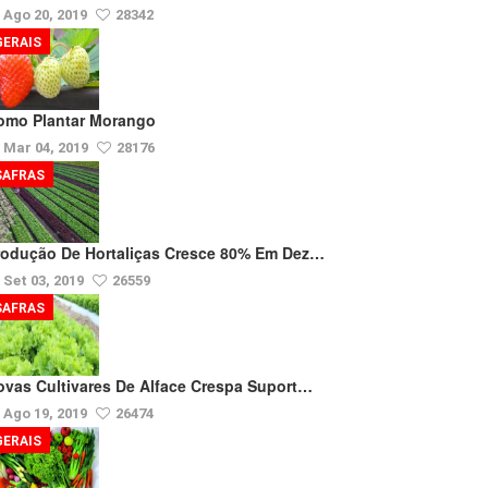
Ago 20, 2019
28342
GERAIS
omo Plantar Morango
Mar 04, 2019
28176
SAFRAS
rodução De Hortaliças Cresce 80% Em Dez…
Set 03, 2019
26559
SAFRAS
ovas Cultivares De Alface Crespa Suport…
Ago 19, 2019
26474
GERAIS