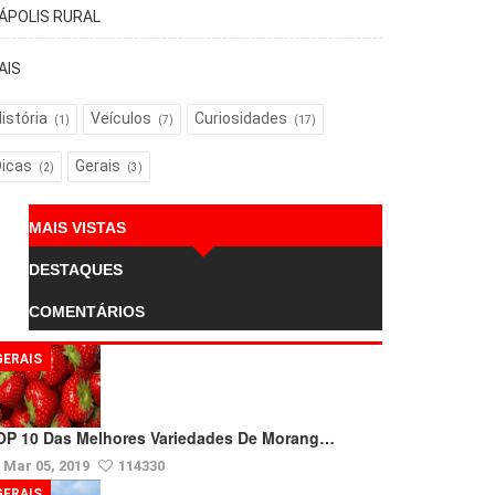
TÁPOLIS RURAL
AIS
istória
Veículos
Curiosidades
(1)
(7)
(17)
Dicas
Gerais
(2)
(3)
MAIS VISTAS
DESTAQUES
COMENTÁRIOS
GERAIS
OP 10 Das Melhores Variedades De Morang…
Mar 05, 2019
114330
GERAIS