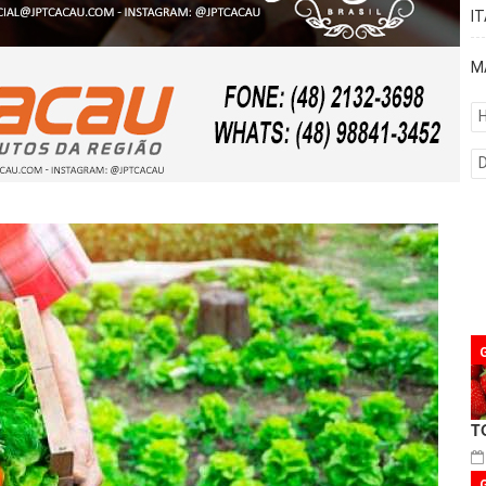
I
M
H
T