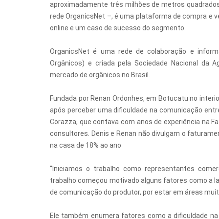
aproximadamente três milhões de metros quadrados, 
rede OrganicsNet –, é uma plataforma de compra e 
online e um caso de sucesso do segmento.
OrganicsNet é uma rede de colaboração e informa
Orgânicos) e criada pela Sociedade Nacional da Ag
mercado de orgânicos no Brasil.
Fundada por Renan Ordonhes, em Botucatu no interior
após perceber uma dificuldade na comunicação entre 
Corazza, que contava com anos de experiência na 
consultores. Denis e Renan não divulgam o faturam
na casa de 18% ao ano
“Iniciamos o trabalho como representantes comerci
trabalho começou motivado alguns fatores como a lac
de comunicação do produtor, por estar em áreas muita
Ele também enumera fatores como a dificuldade na e