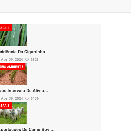
GERAIS
ncidência Da Cigarrinha-…
Abr 09, 2024
6321
MEIO AMBIENTE
pós Intervalo De Alívio…
Abr 09, 2024
6456
GERAIS
xportações De Carne Bovi…