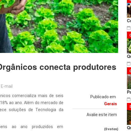
C
Q
Orgânicos conecta produtores
E-mail
P
nicos comercializa mais de seis
Publicado em
 18% ao ano. Além do mercado de
Gerais
ece soluções de Tecnologia da
Avalie este item
itens ao ano produzidos em
Q
(0 votos)