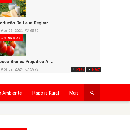
rodução De Leite Registr…
Abr 09, 2024
6520
GRI FAMILIAR
osca-Branca Prejudica A …
Abr 09, 2024
5978
Prev
Next
o Ambiente
Itápolis Rural
Mais