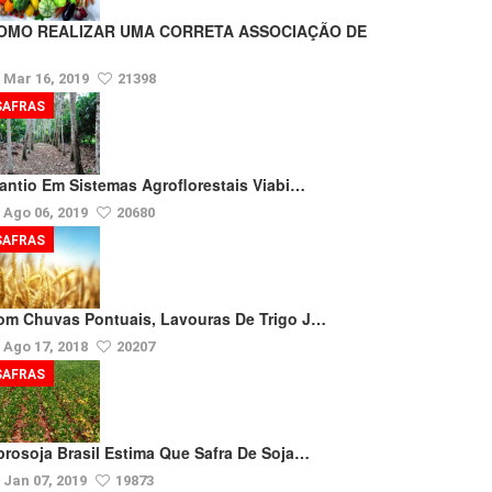
OMO REALIZAR UMA CORRETA ASSOCIAÇÃO DE
Mar 16, 2019
21398
SAFRAS
lantio Em Sistemas Agroflorestais Viabi…
Ago 06, 2019
20680
SAFRAS
om Chuvas Pontuais, Lavouras De Trigo J…
Ago 17, 2018
20207
SAFRAS
prosoja Brasil Estima Que Safra De Soja…
Jan 07, 2019
19873