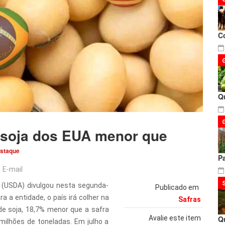
C
Q
 soja dos EUA menor que
staque
P
E-mail
 (USDA) divulgou nesta segunda-
Publicado em
ra a entidade, o país irá colher na
Safras
e soja, 18,7% menor que a safra
Avalie este item
Q
milhões de toneladas. Em julho a