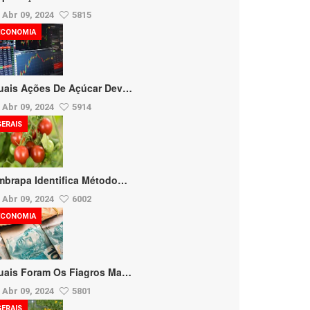
Abr 09, 2024
5815
ECONOMIA
uais Ações De Açúcar Dev…
Abr 09, 2024
5914
GERAIS
mbrapa Identifica Método…
Abr 09, 2024
6002
ECONOMIA
uais Foram Os Fiagros Ma…
Abr 09, 2024
5801
GERAIS