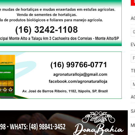
A
G
E
F
T
A
S
M