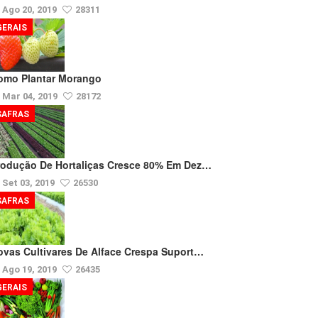
Ago 20, 2019
28311
GERAIS
omo Plantar Morango
Mar 04, 2019
28172
SAFRAS
rodução De Hortaliças Cresce 80% Em Dez…
Set 03, 2019
26530
SAFRAS
ovas Cultivares De Alface Crespa Suport…
Ago 19, 2019
26435
GERAIS