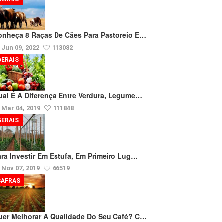
onheça 8 Raças De Cães Para Pastoreio E…
Jun 09, 2022
113082
GERAIS
ual É A Diferença Entre Verdura, Legume…
Mar 04, 2019
111848
GERAIS
ara Investir Em Estufa, Em Primeiro Lug…
Nov 07, 2019
66519
SAFRAS
uer Melhorar A Qualidade Do Seu Café? C…