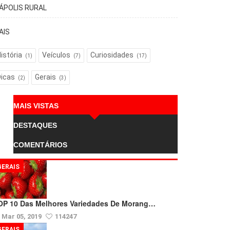
TÁPOLIS RURAL
AIS
istória
Veículos
Curiosidades
(1)
(7)
(17)
Dicas
Gerais
(2)
(3)
MAIS VISTAS
DESTAQUES
COMENTÁRIOS
GERAIS
OP 10 Das Melhores Variedades De Morang…
Mar 05, 2019
114247
GERAIS