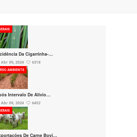
GERAIS
ncidência Da Cigarrinha-…
Abr 09, 2024
6318
MEIO AMBIENTE
pós Intervalo De Alívio…
Abr 09, 2024
6452
GERAIS
xportações De Carne Bovi…