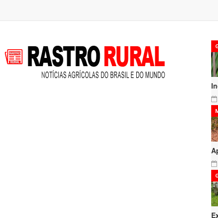
I
A
E