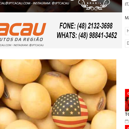
I
M
H
T