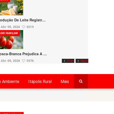
rodução De Leite Registr…
Abr 09, 2024
6519
GRI FAMILIAR
osca-Branca Prejudica A …
Abr 09, 2024
5976
Prev
Next
o Ambiente
Itápolis Rural
Mais