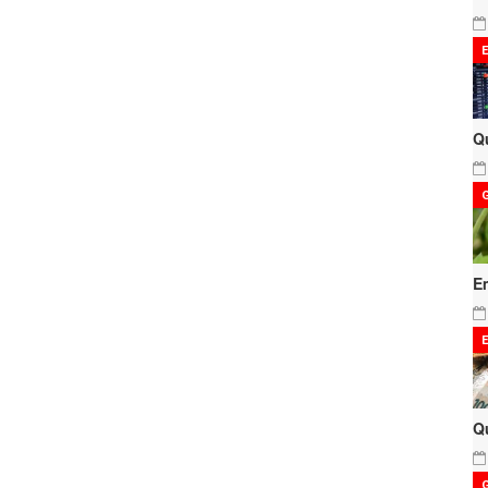
Q
E
Q