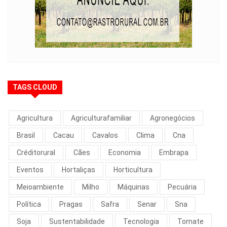
TAGS CLOUD
Agricultura
Agriculturafamiliar
Agronegócios
Brasil
Cacau
Cavalos
Clima
Cna
Créditorural
Cães
Economia
Embrapa
Eventos
Hortaliças
Horticultura
Meioambiente
Milho
Máquinas
Pecuária
Política
Pragas
Safra
Senar
Sna
Soja
Sustentabilidade
Tecnologia
Tomate