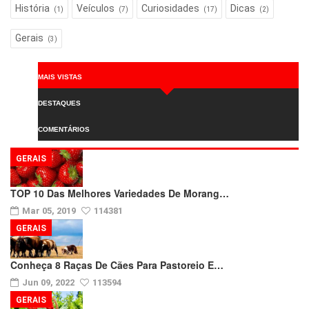
História
Veículos
Curiosidades
Dicas
(1)
(7)
(17)
(2)
Gerais
(3)
MAIS VISTAS
DESTAQUES
COMENTÁRIOS
GERAIS
TOP 10 Das Melhores Variedades De Morang…
Mar 05, 2019
114381
GERAIS
Conheça 8 Raças De Cães Para Pastoreio E…
Jun 09, 2022
113594
GERAIS