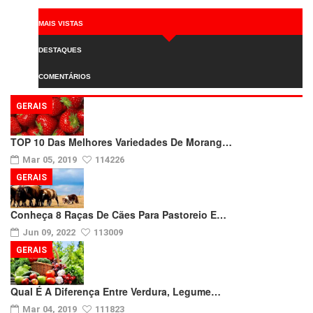
MAIS VISTAS
DESTAQUES
COMENTÁRIOS
GERAIS
TOP 10 Das Melhores Variedades De Morang…
Mar 05, 2019
114226
GERAIS
Conheça 8 Raças De Cães Para Pastoreio E…
Jun 09, 2022
113009
GERAIS
Qual É A Diferença Entre Verdura, Legume…
Mar 04, 2019
111823