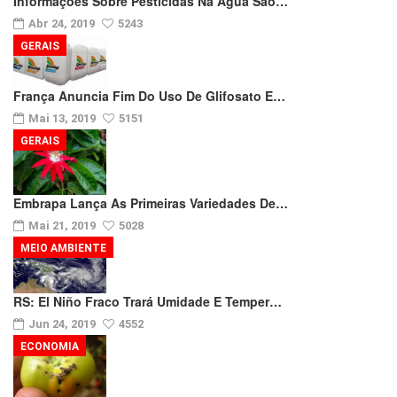
Informações Sobre Pesticidas Na Água São…
Abr 24, 2019
5243
GERAIS
França Anuncia Fim Do Uso De Glifosato E…
Mai 13, 2019
5151
GERAIS
Embrapa Lança As Primeiras Variedades De…
Mai 21, 2019
5028
MEIO AMBIENTE
RS: El Niño Fraco Trará Umidade E Temper…
Jun 24, 2019
4552
ECONOMIA