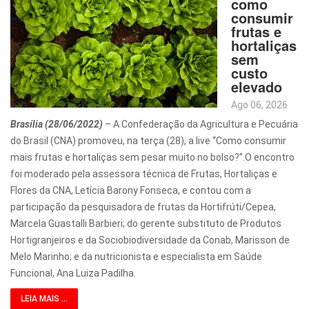
como
consumir
frutas e
hortaliças
sem
custo
elevado
Ago 06, 2026
Brasília (28/06/2022)
– A Confederação da Agricultura e Pecuária
do Brasil (CNA) promoveu, na terça (28), a live “Como consumir
mais frutas e hortaliças sem pesar muito no bolso?”.O encontro
foi moderado pela assessora técnica de Frutas, Hortaliças e
Flores da CNA, Letícia Barony Fonseca, e contou com a
participação da pesquisadora de frutas da Hortifrúti/Cepea,
Marcela Guastalli Barbieri; do gerente substituto de Produtos
Hortigranjeiros e da Sociobiodiversidade da Conab, Marisson de
Melo Marinho; e da nutricionista e especialista em Saúde
Funcional, Ana Luiza Padilha.
LEIA MAIS ...