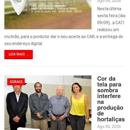
Ago 06, 2026
Nesta última
sexta feira (dia
09/09), a CATI
realizou um
mutirão, para o produtor dar o seu aceite ao CAR, e a entrega do
seu endereço digital.
LEIA MAIS ...
Cor da
GERAIS
tela para
sombra
interfere
na
produção
de
hortaliças
Ago 06, 2026