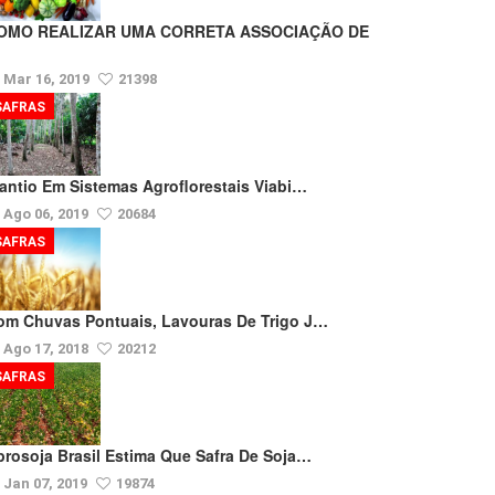
OMO REALIZAR UMA CORRETA ASSOCIAÇÃO DE
Mar 16, 2019
21398
SAFRAS
lantio Em Sistemas Agroflorestais Viabi…
Ago 06, 2019
20684
SAFRAS
om Chuvas Pontuais, Lavouras De Trigo J…
Ago 17, 2018
20212
SAFRAS
prosoja Brasil Estima Que Safra De Soja…
Jan 07, 2019
19874