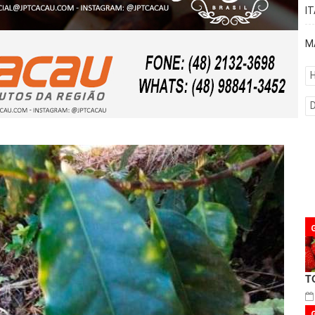
I
M
H
T