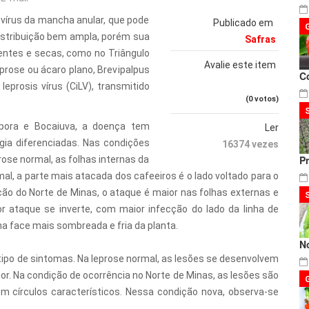
vírus da mancha anular, que pode
Publicado em
 distribuição bem ampla, porém sua
Safras
entes e secas, como no Triângulo
Avalie este item
eprose ou ácaro plano, Brevipalpus
C
leprosis vírus (CiLV), transmitido
(0 votos)
pora e Bocaiuva, a doença tem
Ler
gia diferenciadas. Nas condições
16374 vezes
P
rose normal, as folhas internas da
al, a parte mais atacada dos cafeeiros é o lado voltado para o
ção do Norte de Minas, o ataque é maior nas folhas externas e
r ataque se inverte, com maior infecção do lado da linha de
 na face mais sombreada e fria da planta.
N
po de sintomas. Na leprose normal, as lesões se desenvolvem
r. Na condição de ocorrência no Norte de Minas, as lesões são
círculos característicos. Nessa condição nova, observa-se