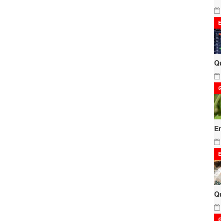
Q
E
Q