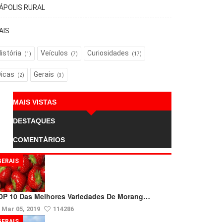
TÁPOLIS RURAL
AIS
istória
Veículos
Curiosidades
(1)
(7)
(17)
Dicas
Gerais
(2)
(3)
MAIS VISTAS
DESTAQUES
COMENTÁRIOS
GERAIS
OP 10 Das Melhores Variedades De Morang…
Mar 05, 2019
114286
GERAIS