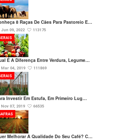
onheça 8 Raças De Cães Para Pastoreio E…
Jun 09, 2022
113175
GERAIS
ual É A Diferença Entre Verdura, Legume…
Mar 04, 2019
111869
GERAIS
ara Investir Em Estufa, Em Primeiro Lug…
Nov 07, 2019
66535
SAFRAS
uer Melhorar A Qualidade Do Seu Café? C…