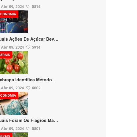
Abr 09, 2024
5816
ECONOMIA
uais Ações De Açúcar Dev…
Abr 09, 2024
5914
GERAIS
mbrapa Identifica Método…
Abr 09, 2024
6002
ECONOMIA
uais Foram Os Fiagros Ma…
Abr 09, 2024
5801
GERAIS