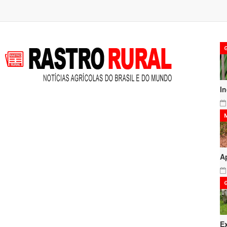
I
A
E