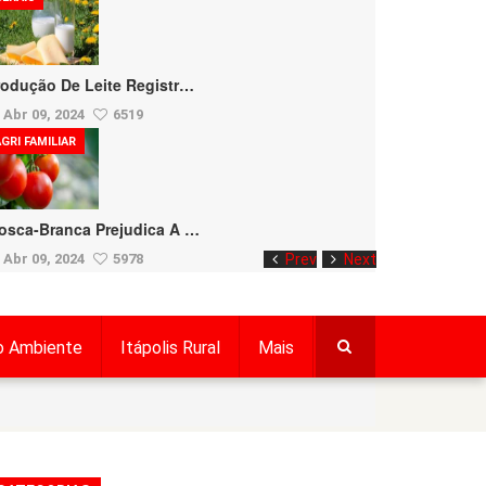
rodução De Leite Registr…
Abr 09, 2024
6519
GRI FAMILIAR
osca-Branca Prejudica A …
Abr 09, 2024
5978
Prev
Next
o Ambiente
Itápolis Rural
Mais