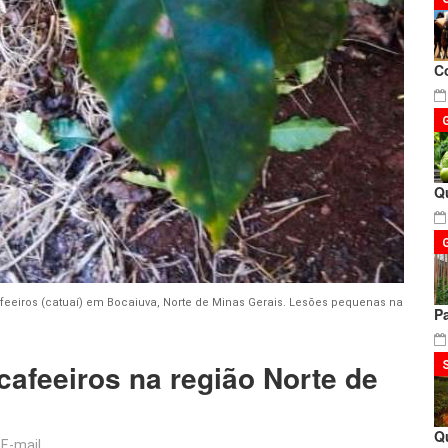
C
Q
feeiros (catuaí) em Bocaiuva, Norte de Minas Gerais. Lesões pequenas na
P
cafeeiros na região Norte de
Q
E-mail