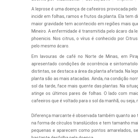
A leprose é uma doença de cafeeiros provocada pelo 
incidir em folhas, ramos e frutos da planta. Ela tem
maior gravidade tem acontecido em regiões mais qu
Mineiro. A enfermidade é transmitida pelo ácaro da l
phoenicis. Nos citrus, o vírus é conhecido por Citrus 
pelo mesmo ácaro.
Em lavouras de café no Norte de Minas, em Pira
apresentado condições de ocorrência e sintomatolo
distintas, se destaca a área da planta afetada. Na lep
planta são as mais atacadas. Ainda, na condição norm
sol da tarde, face mais quente das plantas. Na situa
atinge os últimos pares de folhas. O lado com maio
cafeeiros que é voltado para o sol da manhã, ou seja,
Diferença marcante é observada também quanto ao ti
na forma de círculos translúcidos e tem tamanho maio
pequenas e aparecem como pontos amarelados, sem 
bastante desfolha pela doença.