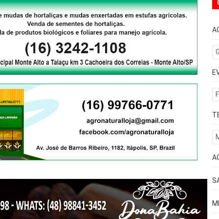
A
G
E
F
T
A
S
M