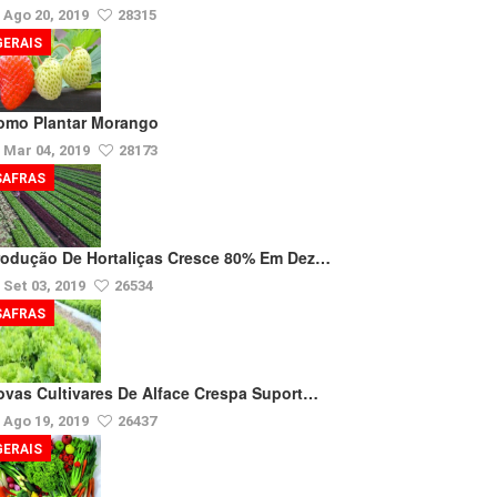
Ago 20, 2019
28315
GERAIS
omo Plantar Morango
Mar 04, 2019
28173
SAFRAS
rodução De Hortaliças Cresce 80% Em Dez…
Set 03, 2019
26534
SAFRAS
ovas Cultivares De Alface Crespa Suport…
Ago 19, 2019
26437
GERAIS