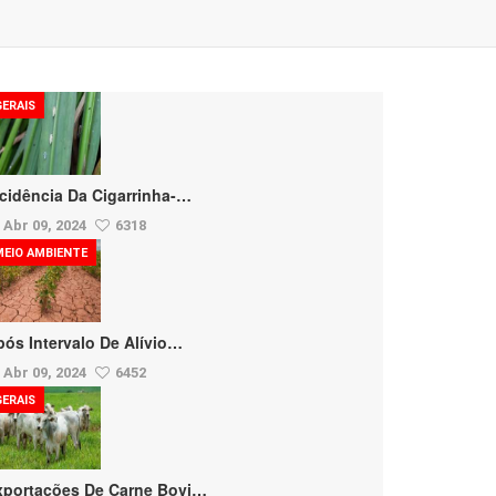
GERAIS
ncidência Da Cigarrinha-…
Abr 09, 2024
6318
MEIO AMBIENTE
pós Intervalo De Alívio…
Abr 09, 2024
6452
GERAIS
xportações De Carne Bovi…