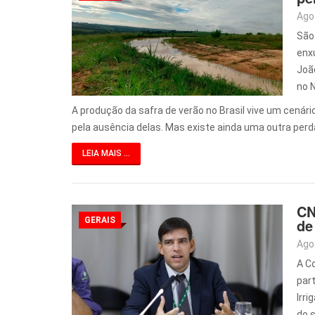
Ago
São
enxu
João
no N
A produção da safra de verão no Brasil vive um cenár
pela ausência delas. Mas existe ainda uma outra perda
LEIA MAIS ...
CN
GERAIS
de
Ago
A C
par
Irri
do 