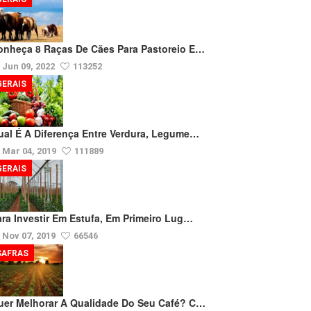
onheça 8 Raças De Cães Para Pastoreio E…
Jun 09, 2022
113252
GERAIS
ual É A Diferença Entre Verdura, Legume…
Mar 04, 2019
111889
GERAIS
ara Investir Em Estufa, Em Primeiro Lug…
Nov 07, 2019
66546
SAFRAS
uer Melhorar A Qualidade Do Seu Café? C…