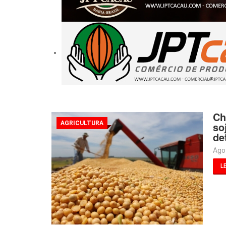
Ch
AGRICULTURA
so
de
Ago
LE