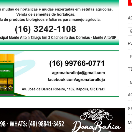
A
G
E
F
T
A
S
M