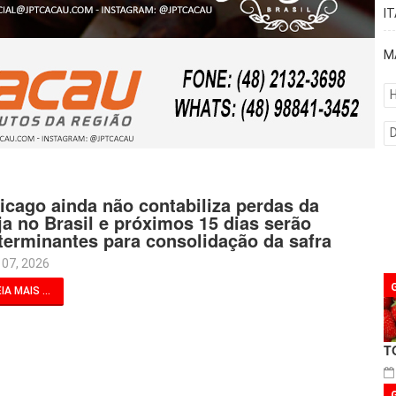
I
M
H
icago ainda não contabiliza perdas da
ja no Brasil e próximos 15 dias serão
terminantes para consolidação da safra
 07, 2026
IA MAIS ...
T