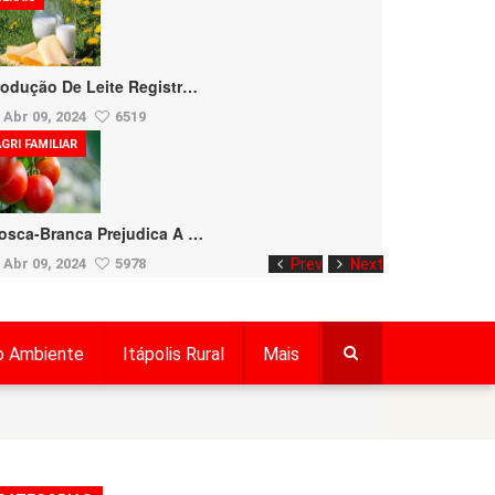
rodução De Leite Registr…
Abr 09, 2024
6519
GRI FAMILIAR
osca-Branca Prejudica A …
Abr 09, 2024
5978
Prev
Next
o Ambiente
Itápolis Rural
Mais