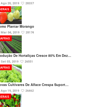
Ago 20, 2019
28337
GERAIS
omo Plantar Morango
Mar 04, 2019
28174
SAFRAS
rodução De Hortaliças Cresce 80% Em Dez…
Set 03, 2019
26551
SAFRAS
ovas Cultivares De Alface Crespa Suport…
Ago 19, 2019
26462
GERAIS