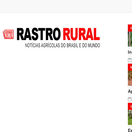
I
A
E