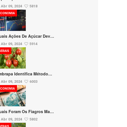
Abr 09, 2024
5818
ECONOMIA
uais Ações De Açúcar Dev…
Abr 09, 2024
5914
GERAIS
mbrapa Identifica Método…
Abr 09, 2024
6003
ECONOMIA
uais Foram Os Fiagros Ma…
Abr 09, 2024
5802
GERAIS