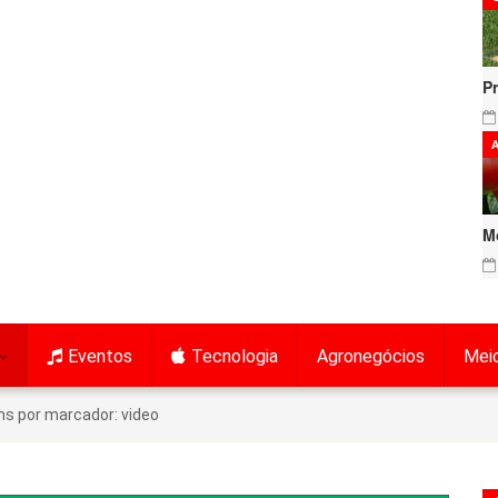
P
A
M
Eventos
Tecnologia
Agronegócios
Mei
ns por marcador: video