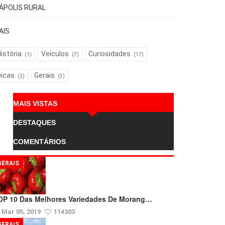
TÁPOLIS RURAL
AIS
istória
Veículos
Curiosidades
(1)
(7)
(17)
Dicas
Gerais
(2)
(3)
MAIS VISTAS
DESTAQUES
COMENTÁRIOS
GERAIS
OP 10 Das Melhores Variedades De Morang…
Mar 05, 2019
114303
GERAIS