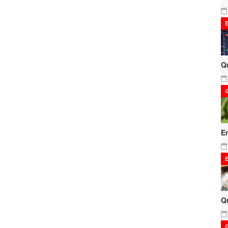
Q
E
Q