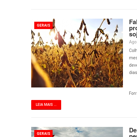
Fa
GERAIS
pr
so
Ago
Col
mes
dev
dia
Font
LEIA MAIS ...
De
GERAIS
pe