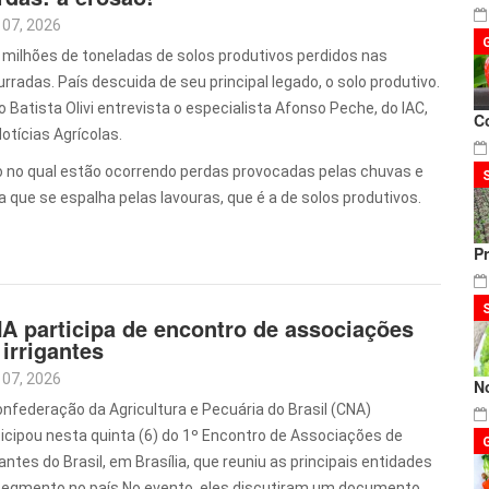
 07, 2026
 milhões de toneladas de solos produtivos perdidos nas
rradas. País descuida de seu principal legado, o solo produtivo.
 Batista Olivi entrevista o especialista Afonso Peche, do IAC,
C
otícias Agrícolas.
io no qual estão ocorrendo perdas provocadas pelas chuvas e
 que se espalha pelas lavouras, que é a de solos produtivos.
P
A participa de encontro de associações
 irrigantes
 07, 2026
N
onfederação da Agricultura e Pecuária do Brasil (CNA)
ticipou nesta quinta (6) do 1º Encontro de Associações de
gantes do Brasil, em Brasília, que reuniu as principais entidades
segmento no país.No evento, eles discutiram um documento