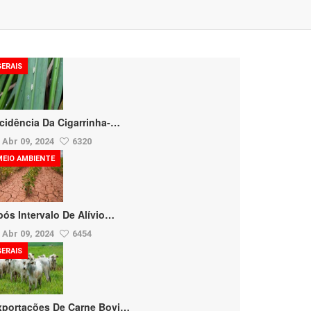
GERAIS
ncidência Da Cigarrinha-…
Abr 09, 2024
6320
MEIO AMBIENTE
pós Intervalo De Alívio…
Abr 09, 2024
6454
GERAIS
xportações De Carne Bovi…