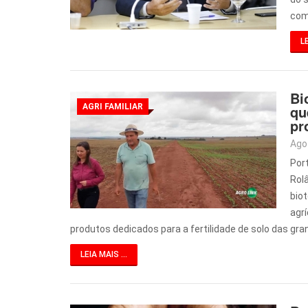
com
LE
Bi
AGRI FAMILIAR
qu
pr
Ago
Por
Rol
bio
agr
produtos dedicados para a fertilidade de solo das gra
LEIA MAIS ...