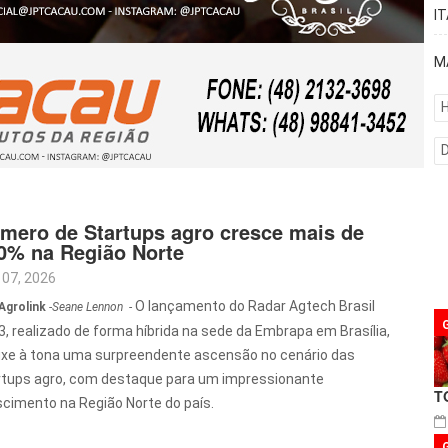
I
M
H
mero de Startups agro cresce mais de
0% na Região Norte
 07, 2026
O lançamento do Radar Agtech Brasil
Agrolink
-
Seane Lennon
-
, realizado de forma híbrida na sede da Embrapa em Brasília,
uxe à tona uma surpreendente ascensão no cenário das
rtups agro, com destaque para um impressionante
T
scimento na Região Norte do país.