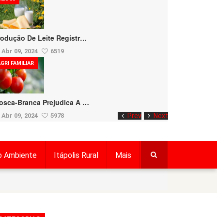
rodução De Leite Registr…
Abr 09, 2024
6519
GRI FAMILIAR
osca-Branca Prejudica A …
Abr 09, 2024
5978
Prev
Next
o Ambiente
Itápolis Rural
Mais