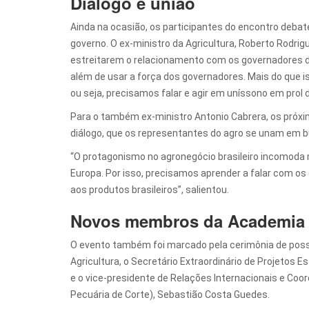
Diálogo e união
Ainda na ocasião, os participantes do encontro debat
governo. O ex-ministro da Agricultura, Roberto Rodrig
estreitarem o relacionamento com os governadores 
além de usar a força dos governadores. Mais do que is
ou seja, precisamos falar e agir em uníssono em prol
Para o também ex-ministro Antonio Cabrera, os próxim
diálogo, que os representantes do agro se unam em 
“O protagonismo no agronegócio brasileiro incomoda 
Europa. Por isso, precisamos aprender a falar com 
aos produtos brasileiros”, salientou.
Novos membros da Academia
O evento também foi marcado pela cerimônia de pos
Agricultura, o Secretário Extraordinário de Projetos 
e o vice-presidente de Relações Internacionais e Co
Pecuária de Corte), Sebastião Costa Guedes.