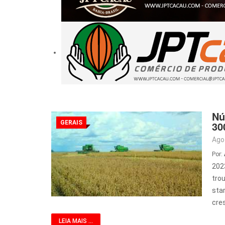
Nú
GERAIS
30
Ago
Por:
2023
tro
sta
cre
LEIA MAIS ...