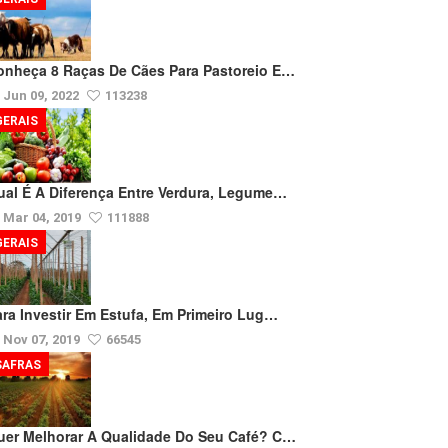
onheça 8 Raças De Cães Para Pastoreio E…
Jun 09, 2022
113238
GERAIS
ual É A Diferença Entre Verdura, Legume…
Mar 04, 2019
111888
GERAIS
ara Investir Em Estufa, Em Primeiro Lug…
Nov 07, 2019
66545
SAFRAS
uer Melhorar A Qualidade Do Seu Café? C…