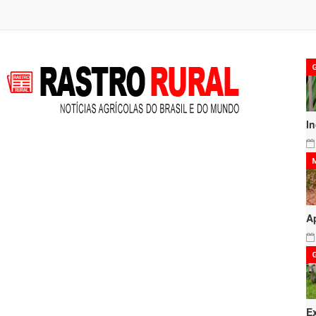
I
A
E