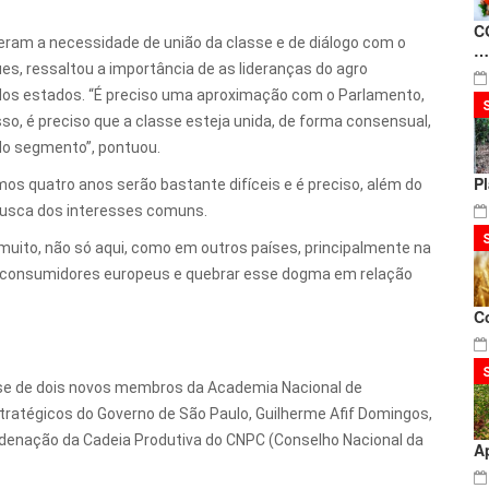
C
eram a necessidade de união da classe e de diálogo com o
…
ues, ressaltou a importância de as lideranças do agro
dos estados. “É preciso uma aproximação com o Parlamento,
so, é preciso que a classe esteja unida, de forma consensual,
 do segmento”, pontuou.
P
os quatro anos serão bastante difíceis e é preciso, além do
busca dos interesses comuns.
muito, não só aqui, como em outros países, principalmente na
os consumidores europeus e quebrar esse dogma em relação
C
se de dois novos membros da Academia Nacional de
Estratégicos do Governo de São Paulo, Guilherme Afif Domingos,
ordenação da Cadeia Produtiva do CNPC (Conselho Nacional da
A