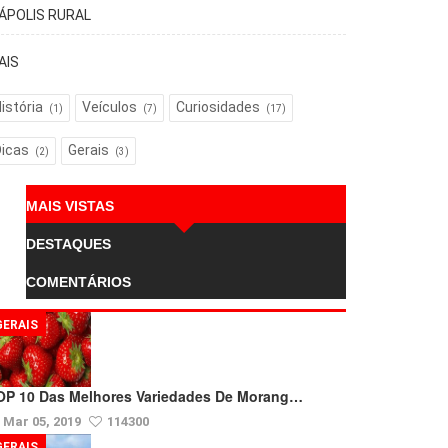
TÁPOLIS RURAL
AIS
istória
Veículos
Curiosidades
(1)
(7)
(17)
Dicas
Gerais
(2)
(3)
MAIS VISTAS
DESTAQUES
COMENTÁRIOS
GERAIS
OP 10 Das Melhores Variedades De Morang…
Mar 05, 2019
114300
GERAIS