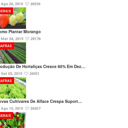
Ago 20, 2019
28336
GERAIS
omo Plantar Morango
Mar 04, 2019
28174
SAFRAS
rodução De Hortaliças Cresce 80% Em Dez…
Set 03, 2019
26551
SAFRAS
ovas Cultivares De Alface Crespa Suport…
Ago 19, 2019
26457
GERAIS