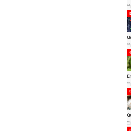
Q
E
Q