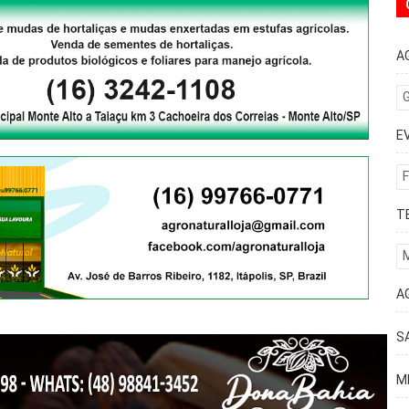
A
G
E
F
T
A
S
M