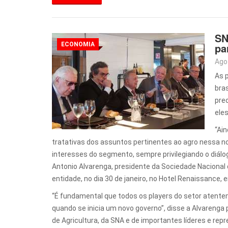
SN
ECONOMIA
pa
Ago
As 
bra
pre
ele
“Ai
tratativas dos assuntos pertinentes ao agro nessa n
interesses do segmento, sempre privilegiando o diál
Antonio Alvarenga, presidente da Sociedade Nacional 
entidade, no dia 30 de janeiro, no Hotel Renaissance, 
“É fundamental que todos os players do setor atente
quando se inicia um novo governo”, disse a Alvareng
de Agricultura, da SNA e de importantes líderes e re