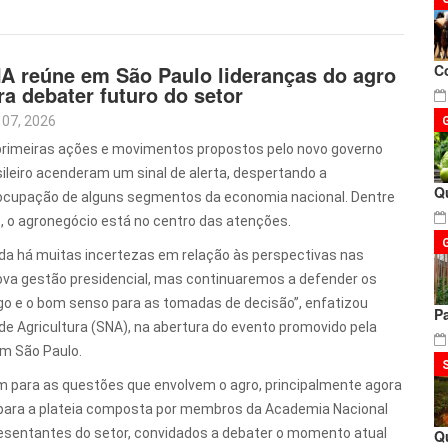
A reúne em São Paulo lideranças do agro
C
ra debater futuro do setor
 07, 2026
primeiras ações e movimentos propostos pelo novo governo
sileiro acenderam um sinal de alerta, despertando a
Q
ocupação de alguns segmentos da economia nacional. Dentre
s, o agronegócio está no centro das atenções.
nda há muitas incertezas em relação às perspectivas nas
ova gestão presidencial, mas continuaremos a defender os
ogo e o bom senso para as tomadas de decisão”, enfatizou
P
de Agricultura (SNA), na abertura do evento promovido pela
em São Paulo.
m para as questões que envolvem o agro, principalmente agora
a para a plateia composta por membros da Academia Nacional
presentantes do setor, convidados a debater o momento atual
Q