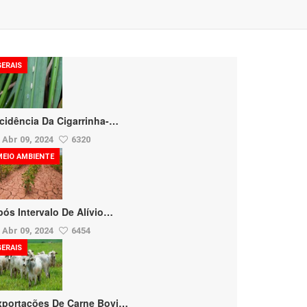
GERAIS
ncidência Da Cigarrinha-…
Abr 09, 2024
6320
MEIO AMBIENTE
pós Intervalo De Alívio…
Abr 09, 2024
6454
GERAIS
xportações De Carne Bovi…