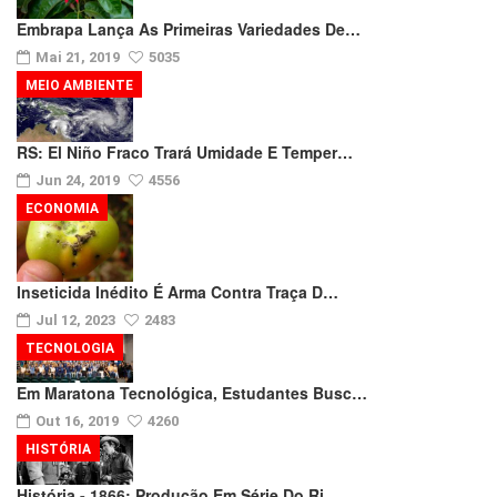
Embrapa Lança As Primeiras Variedades De…
Mai 21, 2019
5035
MEIO AMBIENTE
RS: El Niño Fraco Trará Umidade E Temper…
Jun 24, 2019
4556
ECONOMIA
Inseticida Inédito É Arma Contra Traça D…
Jul 12, 2023
2483
TECNOLOGIA
Em Maratona Tecnológica, Estudantes Busc…
Out 16, 2019
4260
HISTÓRIA
História - 1866: Produção Em Série Do Ri…