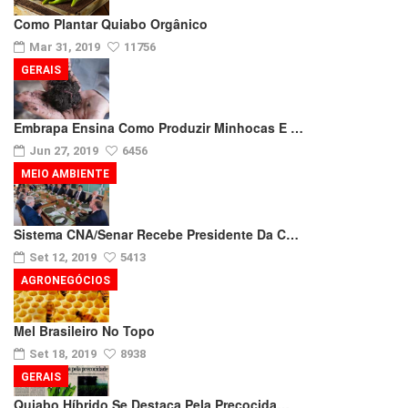
Como Plantar Quiabo Orgânico
Mar 31, 2019
11756
GERAIS
Embrapa Ensina Como Produzir Minhocas E …
Jun 27, 2019
6456
MEIO AMBIENTE
Sistema CNA/Senar Recebe Presidente Da C…
Set 12, 2019
5413
AGRONEGÓCIOS
Mel Brasileiro No Topo
Set 18, 2019
8938
GERAIS
Quiabo Híbrido Se Destaca Pela Precocida…