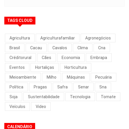
TAGS CLOUD
Agricultura
Agriculturafamiliar
Agronegócios
Brasil
Cacau
Cavalos
Clima
Cna
Créditorural
Cães
Economia
Embrapa
Eventos
Hortaliças
Horticultura
Meioambiente
Milho
Máquinas
Pecuária
Política
Pragas
Safra
Senar
Sna
Soja
Sustentabilidade
Tecnologia
Tomate
Veículos
Video
CALENDÁRIO