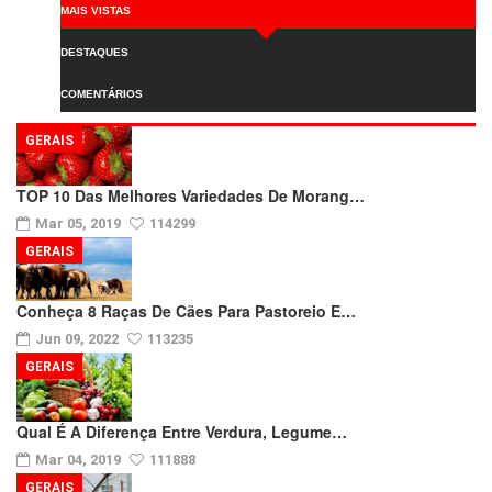
MAIS VISTAS
DESTAQUES
COMENTÁRIOS
GERAIS
TOP 10 Das Melhores Variedades De Morang…
Mar 05, 2019
114299
GERAIS
Conheça 8 Raças De Cães Para Pastoreio E…
Jun 09, 2022
113235
GERAIS
Qual É A Diferença Entre Verdura, Legume…
Mar 04, 2019
111888
GERAIS