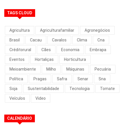
TAGS CLOUD
Agricultura
Agriculturafamiliar
Agronegócios
Brasil
Cacau
Cavalos
Clima
Cna
Créditorural
Cães
Economia
Embrapa
Eventos
Hortaliças
Horticultura
Meioambiente
Milho
Máquinas
Pecuária
Política
Pragas
Safra
Senar
Sna
Soja
Sustentabilidade
Tecnologia
Tomate
Veículos
Video
CALENDÁRIO