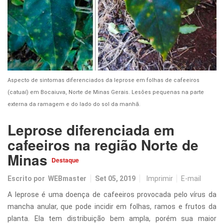
Aspecto de sintomas diferenciados da leprose em folhas de cafeeiros
(catuaí) em Bocaiuva, Norte de Minas Gerais. Lesões pequenas na parte
externa da ramagem e do lado do sol da manhã.
Leprose diferenciada em
cafeeiros na região Norte de
Minas
Destaque
Escrito por
WEBmaster
Set 05, 2019
Imprimir
E-mail
A leprose é uma doença de cafeeiros provocada pelo vírus da
mancha anular, que pode incidir em folhas, ramos e frutos da
planta. Ela tem distribuição bem ampla, porém sua maior