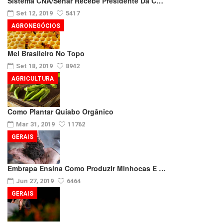
Sistema CNA/Senar Recebe Presidente Da C…
Set 12, 2019
5417
AGRONEGÓCIOS
Mel Brasileiro No Topo
Set 18, 2019
8942
AGRICULTURA
Como Plantar Quiabo Orgânico
Mar 31, 2019
11762
GERAIS
Embrapa Ensina Como Produzir Minhocas E …
Jun 27, 2019
6464
GERAIS