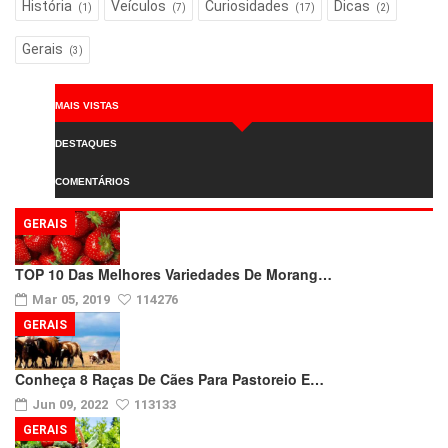
História
Veículos
Curiosidades
Dicas
(1)
(7)
(17)
(2)
Gerais
(3)
MAIS VISTAS
DESTAQUES
COMENTÁRIOS
GERAIS
TOP 10 Das Melhores Variedades De Morang…
Mar 05, 2019
114276
GERAIS
Conheça 8 Raças De Cães Para Pastoreio E…
Jun 09, 2022
113133
GERAIS