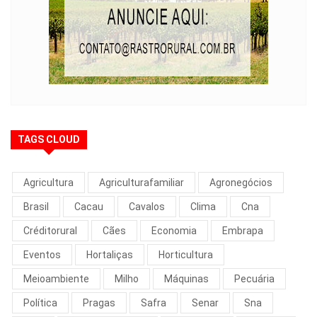
TAGS CLOUD
Agricultura
Agriculturafamiliar
Agronegócios
Brasil
Cacau
Cavalos
Clima
Cna
Créditorural
Cães
Economia
Embrapa
Eventos
Hortaliças
Horticultura
Meioambiente
Milho
Máquinas
Pecuária
Política
Pragas
Safra
Senar
Sna