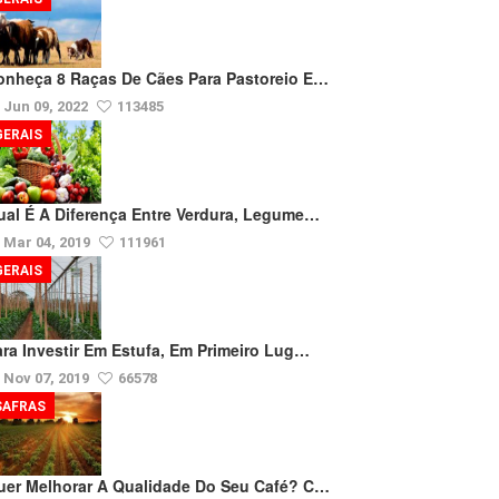
onheça 8 Raças De Cães Para Pastoreio E…
Jun 09, 2022
113485
GERAIS
ual É A Diferença Entre Verdura, Legume…
Mar 04, 2019
111961
GERAIS
ara Investir Em Estufa, Em Primeiro Lug…
Nov 07, 2019
66578
SAFRAS
uer Melhorar A Qualidade Do Seu Café? C…