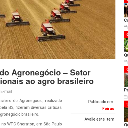
C
Q
 do Agronegócio – Setor
cionais ao agro brasileiro
P
E-mail
ileiro do Agronegócio, realizado
Publicado em
ela B3, fizeram diversas críticas
Feiras
ronegócio brasileiro.
Avalie este item
), no WTC Sheraton, em São Paulo
Q