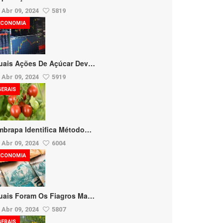
Abr 09, 2024
5819
ECONOMIA
uais Ações De Açúcar Dev…
Abr 09, 2024
5919
GERAIS
mbrapa Identifica Método…
Abr 09, 2024
6004
ECONOMIA
uais Foram Os Fiagros Ma…
Abr 09, 2024
5807
GERAIS