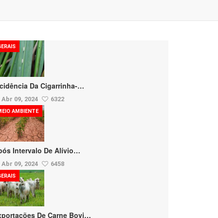
GERAIS
ncidência Da Cigarrinha-…
Abr 09, 2024
6322
MEIO AMBIENTE
pós Intervalo De Alívio…
Abr 09, 2024
6458
GERAIS
xportações De Carne Bovi…