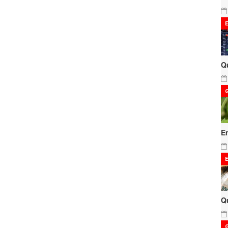
Q
E
Q