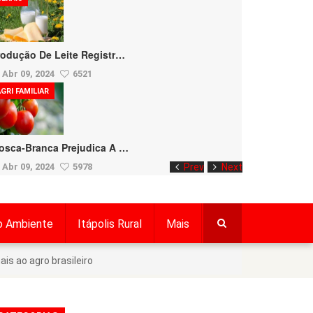
rodução De Leite Registr…
Abr 09, 2024
6521
GRI FAMILIAR
osca-Branca Prejudica A …
Abr 09, 2024
5978
Prev
Next
o Ambiente
Itápolis Rural
Mais
is ao agro brasileiro