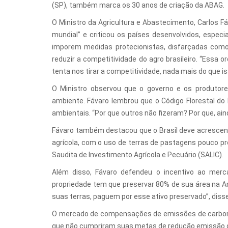
(SP), também marca os 30 anos de criação da ABAG.
O Ministro da Agricultura e Abastecimento, Carlos 
mundial” e criticou os países desenvolvidos, especi
imporem medidas protecionistas, disfarçadas com
reduzir a competitividade do agro brasileiro. “Ess
tenta nos tirar a competitividade, nada mais do que is
O Ministro observou que o governo e os produtor
ambiente. Fávaro lembrou que o Código Florestal do
ambientais. “Por que outros não fizeram? Por que, ai
Fávaro também destacou que o Brasil deve acrescent
agrícola, com o uso de terras de pastagens pouco pr
Saudita de Investimento Agrícola e Pecuário (SALIC).
Além disso, Fávaro defendeu o incentivo ao merca
propriedade tem que preservar 80% de sua área na A
suas terras, paguem por esse ativo preservado”, disse
O mercado de compensações de emissões de carbono 
que não cumpriram suas metas de redução emissão d