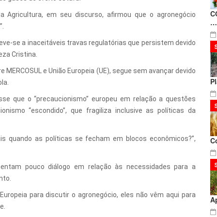
C
da Agricultura, em seu discurso, afirmou que o agronegócio
…
”.
ve-se a inaceitáveis travas regulatórias que persistem devido
eza Cristina.
tre MERCOSUL e União Europeia (UE), segue sem avançar devido
P
la.
disse que o “precaucionismo” europeu em relação a questões
onismo “escondido”, que fragiliza inclusive as políticas da
ais quando as políticas se fecham em blocos econômicos?”,
C
sentam pouco diálogo em relação às necessidades para a
nto.
uropeia para discutir o agronegócio, eles não vêm aqui para
A
e.