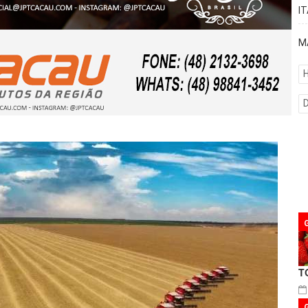
I
M
H
T