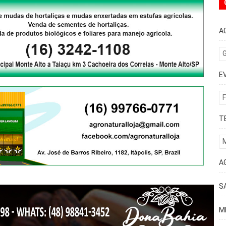
A
G
E
F
T
A
S
M