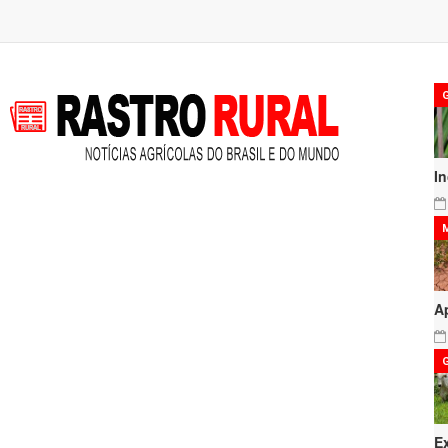
I
A
E