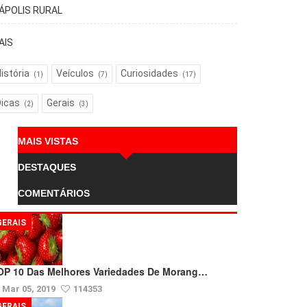
TÁPOLIS RURAL
AIS
istória
Veículos
Curiosidades
(1)
(7)
(17)
Dicas
Gerais
(2)
(3)
MAIS VISTAS
DESTAQUES
COMENTÁRIOS
GERAIS
OP 10 Das Melhores Variedades De Morang…
Mar 05, 2019
114353
GERAIS