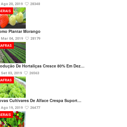
Ago 20, 2019
28348
GERAIS
omo Plantar Morango
Mar 04, 2019
28179
SAFRAS
rodução De Hortaliças Cresce 80% Em Dez…
Set 03, 2019
26563
SAFRAS
ovas Cultivares De Alface Crespa Suport…
Ago 19, 2019
26477
GERAIS