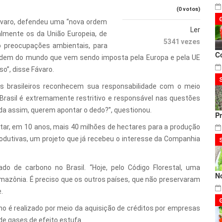
(0 votos)
Fávaro, defendeu uma “nova ordem
Ler
almente os da União Europeia, de
5341 vezes
o preocupações ambientais, para
C
a ordem do mundo que vem sendo imposta pela Europa e pela UE
so”, disse Fávaro.
es brasileiros reconhecem sua responsabilidade com o meio
 Brasil é extremamente restritivo e responsável nas questões
nda assim, querem apontar o dedo?”, questionou.
P
ar, em 10 anos, mais 40 milhões de hectares para a produção
odutivas, um projeto que já recebeu o interesse da Companhia
do de carbono no Brasil. “Hoje, pelo Código Florestal, uma
N
mazônia. É preciso que os outros países, que não preservaram
.
é realizado por meio da aquisição de créditos por empresas
e gases de efeito estufa.