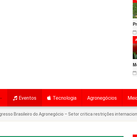
P
A
M
Eventos
Tecnologia
Agronegócios
Mei
resso Brasileiro do Agronegócio – Setor critica restrições internaciona