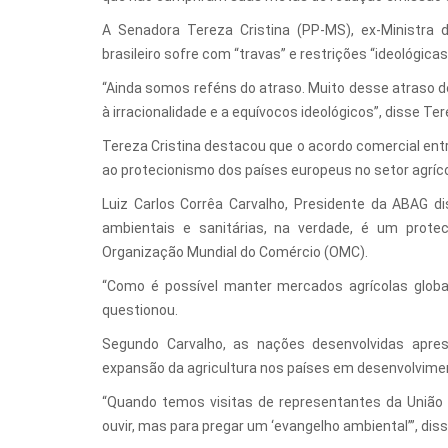
A Senadora Tereza Cristina (PP-MS), ex-Ministra 
brasileiro sofre com “travas” e restrições “ideológicas
“Ainda somos reféns do atraso. Muito desse atraso de
à irracionalidade e a equívocos ideológicos”, disse Ter
Tereza Cristina destacou que o acordo comercial en
ao protecionismo dos países europeus no setor agríco
Luiz Carlos Corrêa Carvalho, Presidente da ABAG 
ambientais e sanitárias, na verdade, é um proteci
Organização Mundial do Comércio (OMC).
“Como é possível manter mercados agrícolas glob
questionou.
Segundo Carvalho, as nações desenvolvidas apre
expansão da agricultura nos países em desenvolvime
“Quando temos visitas de representantes da União E
ouvir, mas para pregar um ‘evangelho ambiental’”, diss