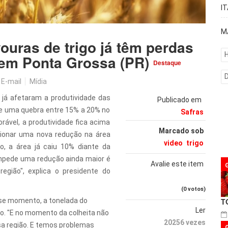
I
M
ouras de trigo já têm perdas
H
 em Ponta Grossa (PR)
Destaque
E-mail
Mídia
 já afetaram a produtividade das
Publicado em
de uma quebra entre 15% a 20% no
Safras
ável, a produtividade fica acima
Marcado sob
asionar uma nova redução na área
video
trigo
o, a área já caiu 10% diante da
 impede uma redução ainda maior é
Avalie este item
egião", explica o presidente do
(0 votos)
sse momento, a tonelada do
T
Ler
ão. "E no momento da colheita não
20256 vezes
sa região. E temos problemas