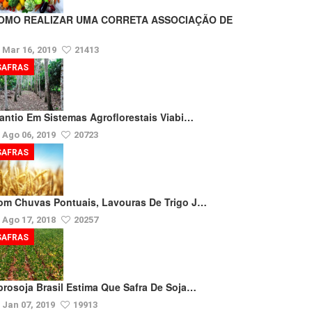
OMO REALIZAR UMA CORRETA ASSOCIAÇÃO DE
Mar 16, 2019
21413
SAFRAS
lantio Em Sistemas Agroflorestais Viabi…
Ago 06, 2019
20723
SAFRAS
om Chuvas Pontuais, Lavouras De Trigo J…
Ago 17, 2018
20257
SAFRAS
prosoja Brasil Estima Que Safra De Soja…
Jan 07, 2019
19913