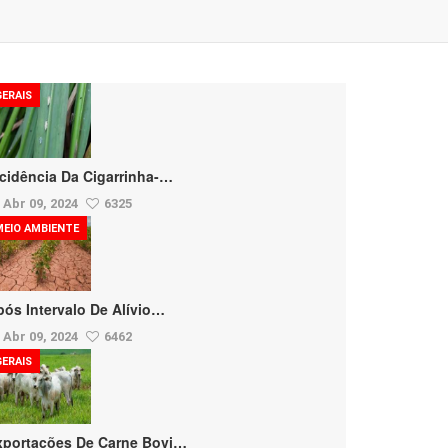
GERAIS
ncidência Da Cigarrinha-…
Abr 09, 2024
6325
MEIO AMBIENTE
pós Intervalo De Alívio…
Abr 09, 2024
6462
GERAIS
xportações De Carne Bovi…