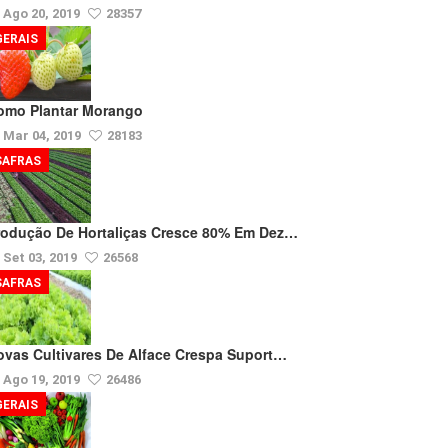
Ago 20, 2019
28357
GERAIS
omo Plantar Morango
Mar 04, 2019
28183
SAFRAS
rodução De Hortaliças Cresce 80% Em Dez…
Set 03, 2019
26568
SAFRAS
ovas Cultivares De Alface Crespa Suport…
Ago 19, 2019
26486
GERAIS