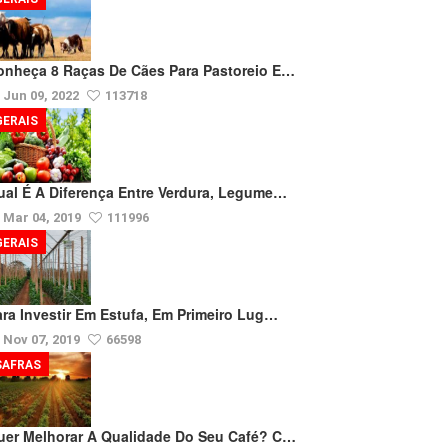
onheça 8 Raças De Cães Para Pastoreio E…
Jun 09, 2022
113718
GERAIS
ual É A Diferença Entre Verdura, Legume…
Mar 04, 2019
111996
GERAIS
ara Investir Em Estufa, Em Primeiro Lug…
Nov 07, 2019
66598
SAFRAS
uer Melhorar A Qualidade Do Seu Café? C…