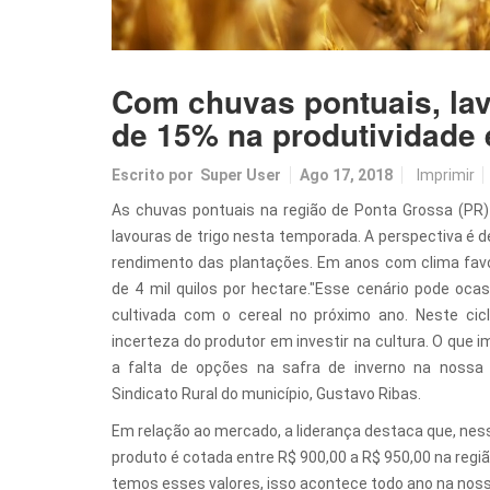
Com chuvas pontuais, lav
de 15% na produtividade
Escrito por
Super User
Ago 17, 2018
Imprimir
As chuvas pontuais na região de Ponta Grossa (PR)
lavouras de trigo nesta temporada. A perspectiva é 
rendimento das plantações. Em anos com clima favor
de 4 mil quilos por hectare."Esse cenário pode oc
cultivada com o cereal no próximo ano. Neste cicl
incerteza do produtor em investir na cultura. O que
a falta de opções na safra de inverno na nossa r
Sindicato Rural do município, Gustavo Ribas.
Em relação ao mercado, a liderança destaca que, ne
produto é cotada entre R$ 900,00 a R$ 950,00 na regi
temos esses valores, isso acontece todo ano na nos