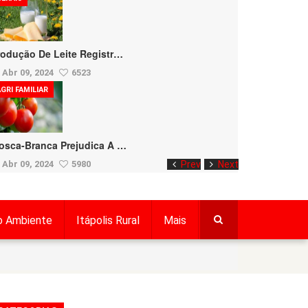
rodução De Leite Registr…
Abr 09, 2024
6523
GRI FAMILIAR
osca-Branca Prejudica A …
Abr 09, 2024
5980
Prev
Next
o Ambiente
Itápolis Rural
Mais