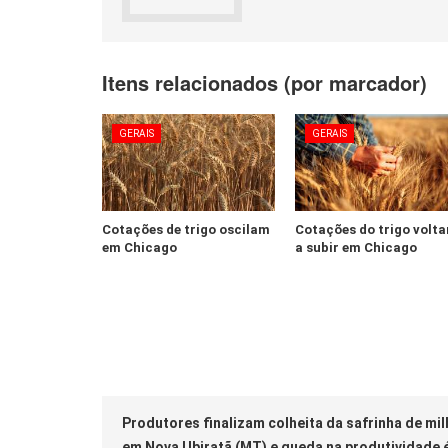
Itens relacionados (por marcador)
GERAIS
GERAIS
Cotações de trigo oscilam
Cotações do trigo volt
em Chicago
a subir em Chicago
Produtores finalizam colheita da safrinha de mi
em Nova Ubiratã (MT) e queda na produtividade 