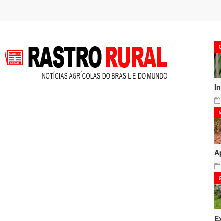
I
A
E