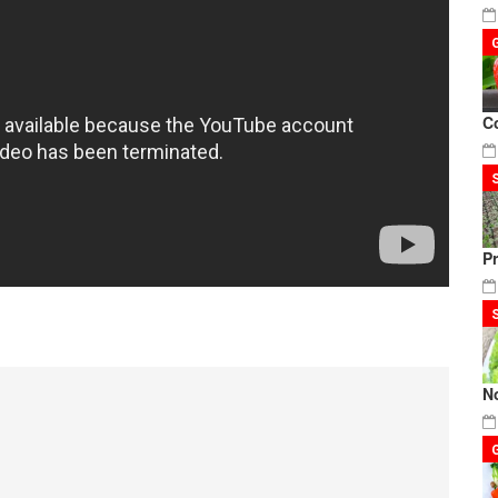
C
P
N