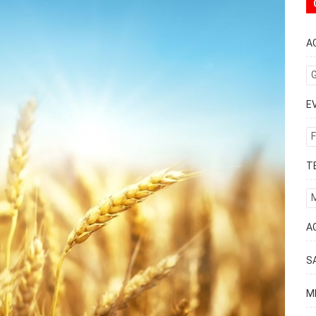
A
G
E
F
T
A
S
M