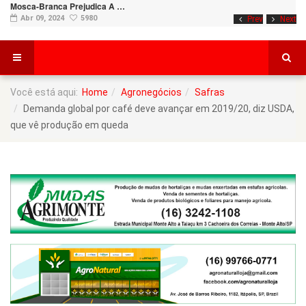
Mosca-Branca Prejudica A …
Abr 09, 2024
5980
Prev
Next
Você está aqui:
Home
Agronegócios
Safras
Demanda global por café deve avançar em 2019/20, diz USDA,
que vê produção em queda