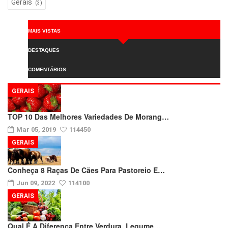
Gerais
(3)
MAIS VISTAS
DESTAQUES
COMENTÁRIOS
GERAIS
TOP 10 Das Melhores Variedades De Morang…
Mar 05, 2019
114450
GERAIS
Conheça 8 Raças De Cães Para Pastoreio E…
Jun 09, 2022
114100
GERAIS
Qual É A Diferença Entre Verdura, Legume…