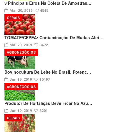
3 Principais Erros Na Coleta De Amostras…
Mar 20, 2019
4545
GERAIS
TOMATE/CEPEA: Contaminação De Mudas Afet…
Mai 20, 2019
3472
AGRONEGÓCIOS
Bovinocultura De Leite No Brasil: Potenc…
Jun 19, 2019
10497
AGRONEGÓCIOS
Produtor De Hortaliças Deve Ficar No Azu…
Jun 19, 2019
3201
GERAIS